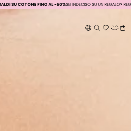
L -50%
SEI INDECISO SU UN REGALO? REGALA UNA GIFT CARD!
STOP 