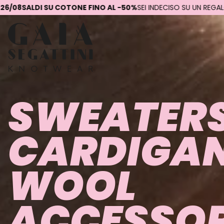
FINO AL -50%
SEI INDECISO SU UN REGALO? REGALA UNA GIFT CARD
SWEATER
CARDIGA
WOOL
ACCESSOR