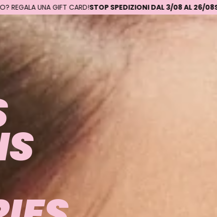
!
STOP SPEDIZIONI DAL 3/08 AL 26/08
SALDI SU COTONE FINO A
S
NS
IES