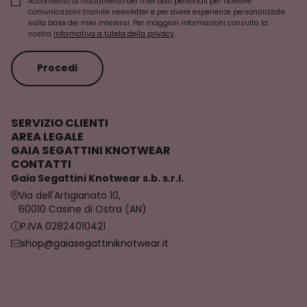
Acconsento al trattamento dei miei dati personali per ricevere
comunicazioni tramite newsletter e per avere esperienze personalizzate
sulla base dei miei interessi. Per maggiori informazioni consulta la
nostra
Informativa a tutela della privacy
.
Procedi
SERVIZIO CLIENTI
AREA LEGALE
GAIA SEGATTINI KNOTWEAR
CONTATTI
Gaia Segattini Knotwear s.b. s.r.l.
Via dell'Artigianato 10,
60010 Casine di Ostra (AN)
P.IVA 02824010421
shop@gaiasegattiniknotwear.it