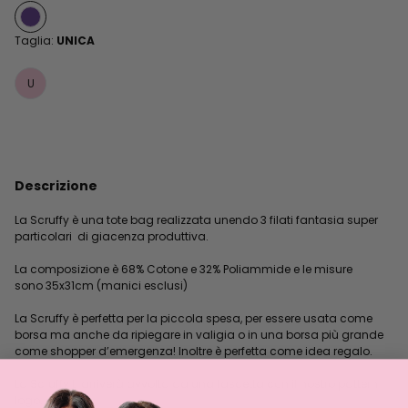
Taglia:
UNICA
U
Descrizione
La Scruffy è una tote bag realizzata unendo 3 filati fantasia super
particolari di giacenza produttiva.
La composizione è 68% Cotone e 32% Poliammide e le misure
sono 35x31cm (manici esclusi)
La Scruffy è perfetta per la piccola spesa, per essere usata come
borsa ma anche da ripiegare in valigia o in una borsa più grande
come shopper d’emergenza! Inoltre è perfetta come idea regalo.
La Scruffy ti arriverà avvolta da una fascetta con il nostro pattern
logo.