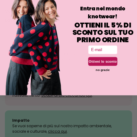
Entra nel mondo
Vestibilità
knotwear!
Lavaggio
OTTIENI IL 5% DI
SCONTO SUL TUO
PRIMO ORDINE
Email
Tolleranza alle taglie
La maglia è una lavorazione elastica e la vestibilità
potrebbe discostarsi leggermente da quanto indicato.
Ottieni lo sconto
no grazie
Perchè tanti sold out?
Produciamo pochissimi capi che vanno a ruba ad ogni
riassortimento.
Scopri di più cliccando qui
.
Impatto
Se vuoi saperne di più sul nostro impatto ambientale,
sociale e culturale,
clicca qui
.