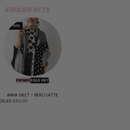
SMASH HITS
-30%
PROMO
SOLD OUT
ANNA GILET - NERO LATTE
06,40
€152,00