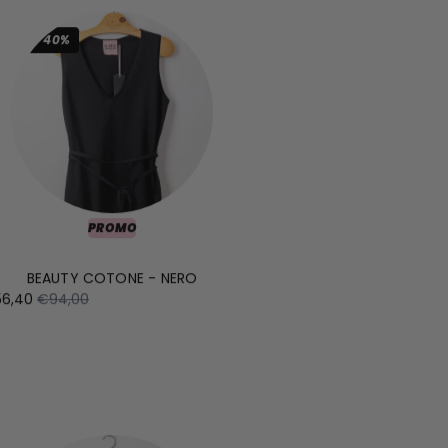
-40%
PROMO
BEAUTY COTONE - NERO
6,40
€94,00