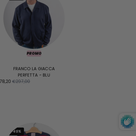
PROMO
FRANCO LA GIACCA
PERFETTA - BLU
78,20
€297,00
-45%