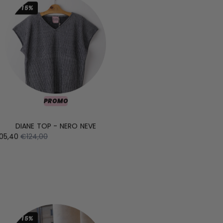
-15%
PROMO
DIANE TOP - NERO NEVE
05,40
€124,00
-15%