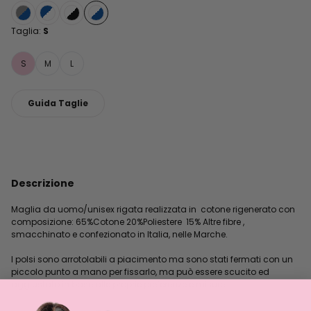
Taglia:
S
S
M
L
Guida Taglie
Descrizione
Maglia da uomo/unisex rigata realizzata in cotone rigenerato con
composizione: 65%Cotone 20%Poliestere 15% Altre fibre ,
smacchinato e confezionato in Italia, nelle Marche.
I polsi sono arrotolabili a piacimento ma sono stati fermati con un
piccolo punto a mano per fissarlo, ma può essere scucito ed
aggiustato in base alle proprie preferenze e misure.