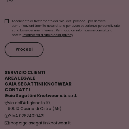
Email
Acconsento al trattamento dei miei dati personali per ricevere
comunicazioni tramite newsletter e per avere esperienze personalizzate
sulla base dei miei interessi. Per maggiori informazioni consulta la
nostra
Informativa a tutela della privacy
.
Procedi
SERVIZIO CLIENTI
AREA LEGALE
GAIA SEGATTINI KNOTWEAR
CONTATTI
Gaia Segattini Knotwear s.b. s.r.l.
Via dell'Artigianato 10,
60010 Casine di Ostra (AN)
P.IVA 02824010421
shop@gaiasegattiniknotwear.it