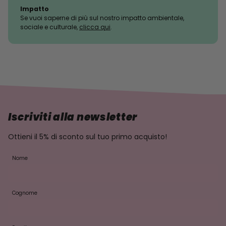
Impatto
Se vuoi saperne di più sul nostro impatto ambientale,
sociale e culturale,
clicca qui
.
Iscriviti alla newsletter
Ottieni il 5% di sconto sul tuo primo acquisto!
Nome
Cognome