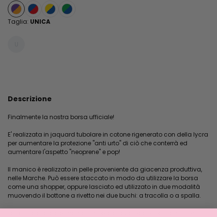
Taglia:
UNICA
U
Descrizione
Finalmente la nostra borsa ufficiale!
E' realizzata in jaquard tubolare in cotone rigenerato con della lycra
per aumentare la protezione "anti urto" di ciò che conterrà ed
aumentare l'aspetto "neoprene" e pop!
Il manico è realizzato in pelle proveniente da giacenza produttiva,
nelle Marche. Può essere staccato in modo da utilizzare la borsa
come una shopper, oppure lasciato ed utilizzato in due modalità
muovendo il bottone a rivetto nei due buchi: a tracolla o a spalla.
Le parti tagliate del manico in pelle e i due piccoli passanti, sono