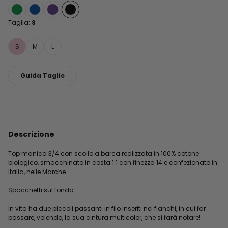
Taglia:
S
S
M
L
Guida Taglie
Descrizione
Top manica 3/4 con scollo a barca realizzata in 100% cotone
biologico, smacchinato in costa 1:1 con finezza 14 e confezionato in
Italia, nelle Marche.
Spacchetti sul fondo.
In vita ha due piccoli passanti in filo inseriti nei fianchi, in cui far
passare, volendo, la sua cintura multicolor, che si farà notare!