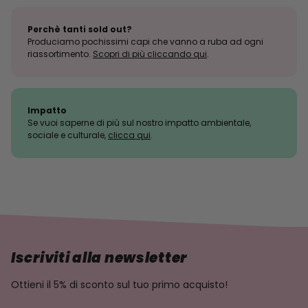
Perchè tanti sold out?
Produciamo pochissimi capi che vanno a ruba ad ogni
riassortimento.
Scopri di più cliccando qui
.
Impatto
Se vuoi saperne di più sul nostro impatto ambientale,
sociale e culturale,
clicca qui
.
Iscriviti alla newsletter
Ottieni il 5% di sconto sul tuo primo acquisto!