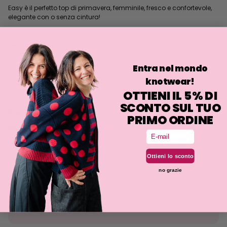
Easy è il perfetto top di primavera, femminile, fresco e confortevole,
elegante con o senza cintura!
Può essere portato fuori o dentro pantaloni a seconda di come ci si
sente più a proprio agio, giocando con la cintura sia a fiocco sia a
doppio giro.
Entra nel mondo
La vestibilità è più accostata rispetto ad altre nostre maglie simili,
knotwear!
ma comunque comoda.
OTTIENI IL 5% DI
SCONTO SUL TUO
Filosofia
PRIMO ORDINE
Vestibilità
Email
Lavaggio
Ottieni lo sconto
no grazie
Tolleranza alle taglie
La maglia è una lavorazione elastica e la vestibilità
potrebbe discostarsi leggermente da quanto indicato.