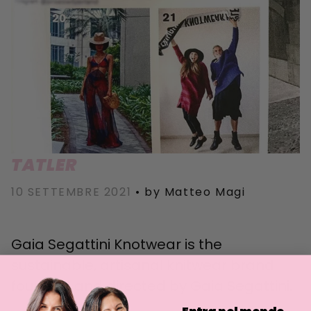
TATLER
10 SETTEMBRE 2021
•
by Matteo Magi
Gaia Segattini Knotwear is the
sustainable, artisanal knitwear brand
founded and directed by Gaia Segattini.