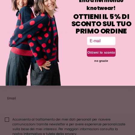
Entra nel mondo
knotwear!
OTTIENI IL 5% DI
SCONTO SUL TUO
PRIMO ORDINE
Iscriviti alla newsletter
Email
Ottieni il 5% di sconto sul tuo primo acquisto!
Ottieni lo sconto
Nome
no grazie
Cognome
Email
Acconsento al trattamento dei miei dati personali per ricevere
comunicazioni tramite newsletter e per avere esperienze personalizzate
sulla base dei miei interessi. Per maggiori informazioni consulta la
nostra
Informativa a tutela della privacy
.