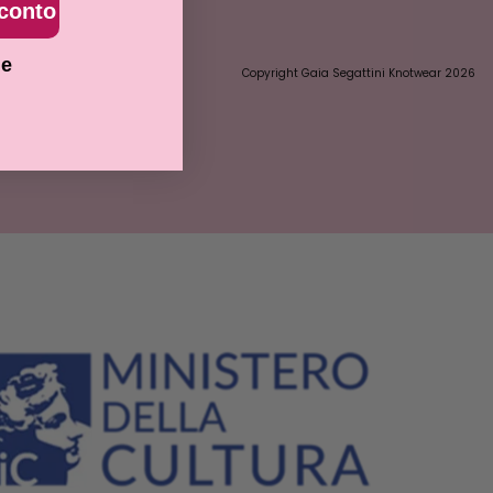
sconto
ie
Copyright Gaia Segattini Knotwear 2026