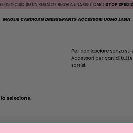
I INDECISO SU UN REGALO? REGALA UNA GIFT CARD!
STOP SPEDIZION
MAGLIE
CARDIGAN
DRESS&PANTS
ACCESSORI
UOMO
LANA
Per non lasciare senza st
Accessori per cani di tutte
sorrisi.
la selezione.