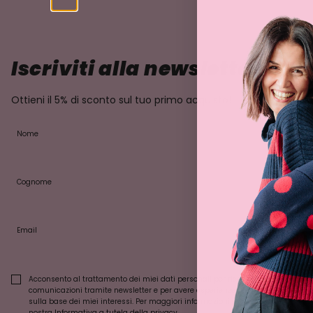
Iscriviti alla newsletter
Ottieni il 5% di sconto sul tuo primo acquisto!
Nome
Cognome
Email
Acconsento al trattamento dei miei dati personali per ricevere
comunicazioni tramite newsletter e per avere esperienze personalizzate
sulla base dei miei interessi. Per maggiori informazioni consulta la
nostra
Informativa a tutela della privacy
.