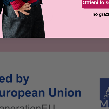
Ottieni lo 
no graz