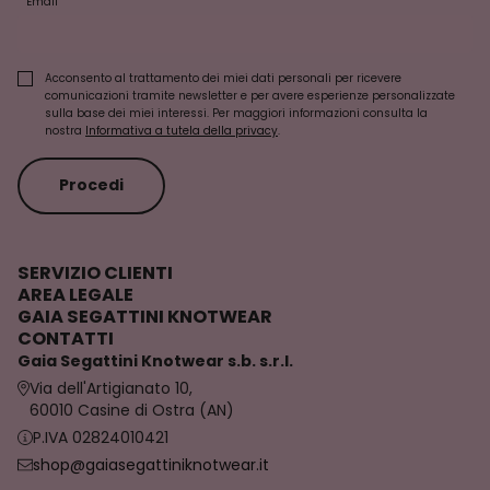
Email
Acconsento al trattamento dei miei dati personali per ricevere
comunicazioni tramite newsletter e per avere esperienze personalizzate
sulla base dei miei interessi. Per maggiori informazioni consulta la
nostra
Informativa a tutela della privacy
.
Procedi
SERVIZIO CLIENTI
AREA LEGALE
GAIA SEGATTINI KNOTWEAR
CONTATTI
Gaia Segattini Knotwear s.b. s.r.l.
Via dell'Artigianato 10,
60010 Casine di Ostra (AN)
P.IVA 02824010421
shop@gaiasegattiniknotwear.it