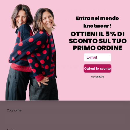
Sostenibilità? Io credo nella buona
Entra nel mondo
imprenditoria e nel buonsenso.
knotwear!
OTTIENI IL 5% DI
SCONTO SUL TUO
PRIMO ORDINE
Email
Iscriviti alla newsletter
Ottieni lo sconto
no grazie
Ottieni il 5% di sconto sul tuo primo acquisto!
Nome
Cognome