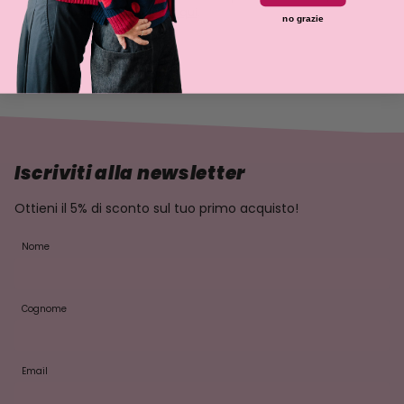
sociale e culturale,
clicca qui
.
no grazie
Iscriviti alla newsletter
Ottieni il 5% di sconto sul tuo primo acquisto!
Nome
Cognome
Email