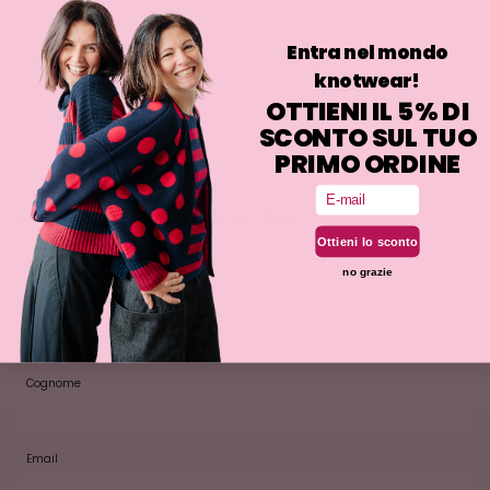
Entra nel mondo
Maglie e gioielli, artigiane di genio.
knotwear!
OTTIENI IL 5% DI
SCONTO SUL TUO
PRIMO ORDINE
Email
Iscriviti alla newsletter
Ottieni lo sconto
Ottieni il 5% di sconto sul tuo primo acquisto!
no grazie
Nome
Cognome
Email