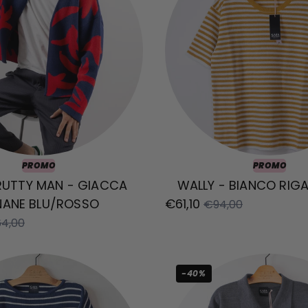
PROMO
PROMO
RUTTY MAN - GIACCA
WALLY - BIANCO RIG
NANE BLU/ROSSO
€61,10
€94,00
4,00
-40%