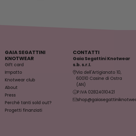
GAIA SEGATTINI
CONTATTI
KNOTWEAR
Gaia Segattini Knotwear
Gift card
s.b. s.r.l.
Impatto
Via dell'Artigianato 10,
60010 Casine di Ostra
Knotwear club
(AN)
About
P.IVA 02824010421
Press
shop@gaiasegattiniknotwear
Perché tanti sold out?
Progetti finanziati