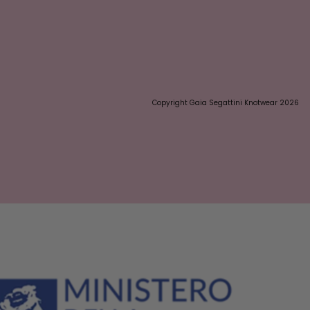
Copyright Gaia Segattini Knotwear 2026