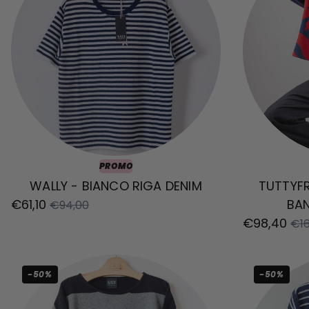
PROMO
WALLY - BIANCO RIGA DENIM
TUTTYF
€61,10
BA
€94,00
€98,40
€16
-50%
-50%