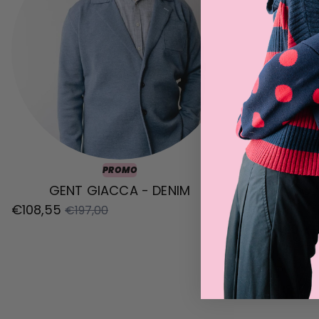
PROMO
GENT GIACCA - DENIM
FRANCO L
€108,55
€197,00
€178,20
€2