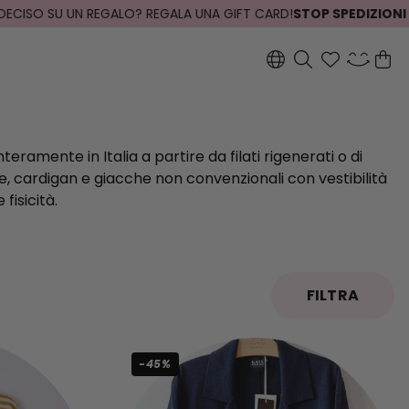
SO SU UN REGALO? REGALA UNA GIFT CARD!
STOP SPEDIZIONI DAL 3
eramente in Italia a partire da filati rigenerati o di
e, cardigan e giacche non convenzionali con vestibilità
fisicità.
FILTRA
-45%