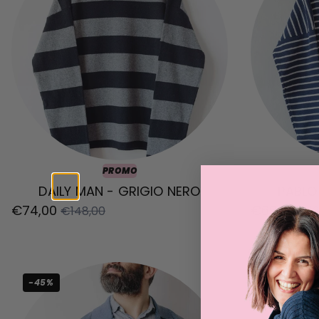
PROMO
DAILY MAN - GRIGIO NERO
PABLO
€74,00
€69,00
€148,00
€13
-45%
-40%