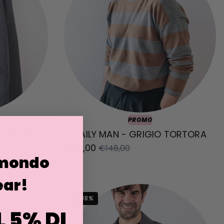
PROMO
ERFETTA -
DAILY MAN - GRIGIO TORTORA
€74,00
€148,00
 mondo
ar!
-45%
L 5% DI